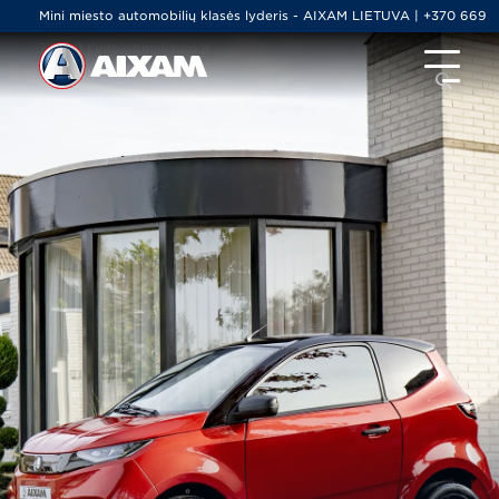
Mini miesto automobilių klasės lyderis - AIXAM LIETUVA | +370 669
79000 | info@ltminiauto.lt