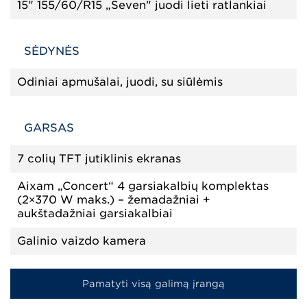
15" 155/60/R15 „Seven" juodi lieti ratlankiai
SĖDYNĖS
Odiniai apmušalai, juodi, su siūlėmis
GARSAS
7 colių TFT jutiklinis ekranas
Aixam „Concert“ 4 garsiakalbių komplektas
(2×370 W maks.) – žemadažniai +
aukštadažniai garsiakalbiai
Galinio vaizdo kamera
Pamatyti visą galimą įrangą