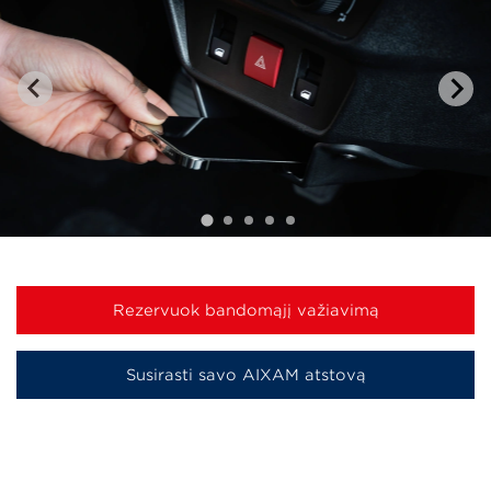
Rezervuok bandomąjį važiavimą
Susirasti savo AIXAM atstovą