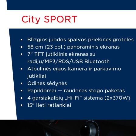
City SPORT
Blizgios juodos spalvos priekinės grotelės
58 cm (23 col.) panoraminis ekranas
7" TFT jutiklinis ekranas su
radiju/MP3/RDS/USB Bluetooth
Atbulinės eigos kamera ir parkavimo
jutikliai
Odinės sėdynės
Papildomai — raudonas stogo paketas
4 garsiakalbių „Hi-Fi" sistema (2x370W)
15" lieti ratlankiai