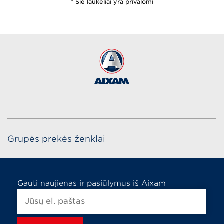
* Šie laukeliai yra privalomi
Grupės prekės ženklai
Gauti naujienas ir pasiūlymus iš Aixam