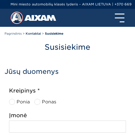
Mini miesto automobilių klasės lyderis - AIXAM LIETUVA | +370 669
79000 | info@ltminiauto.lt
Pagrindinis
>
Kontaktai
>
Susisiekime
Susisiekime
Jūsų duomenys
Kreipinys *
Ponia
Ponas
Įmonė