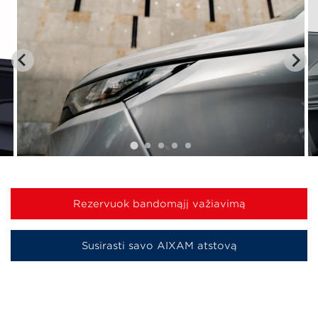
Rezervuok bandomąjį važiavimą
Susirasti savo AIXAM atstovą