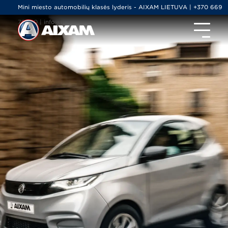
Mini miesto automobilių klasės lyderis - AIXAM LIETUVA | +370 669
79000 | info@ltminiauto.lt