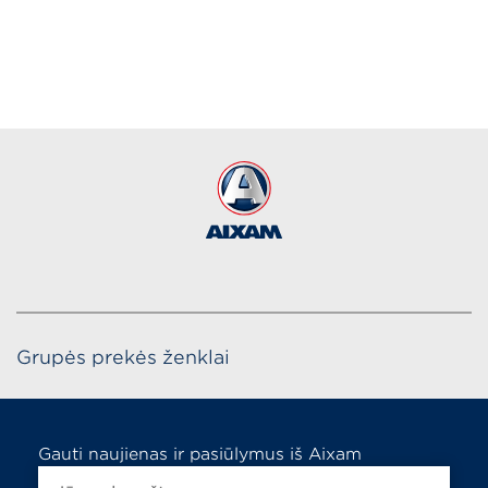
CITY SPORT
nuo 16 399
€
Grupės prekės ženklai
Gauti naujienas ir pasiūlymus iš Aixam