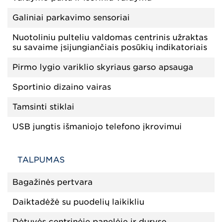
Galiniai parkavimo sensoriai
Nuotoliniu pulteliu valdomas centrinis užraktas
su savaime įsijungiančiais posūkių indikatoriais
Pirmo lygio variklio skyriaus garso apsauga
Sportinio dizaino vairas
Tamsinti stiklai
USB jungtis išmaniojo telefono įkrovimui
TALPUMAS
Bagažinės pertvara
Daiktadėžė su puodelių laikikliu
Dėtuvės centrinėje panelėje ir duryse