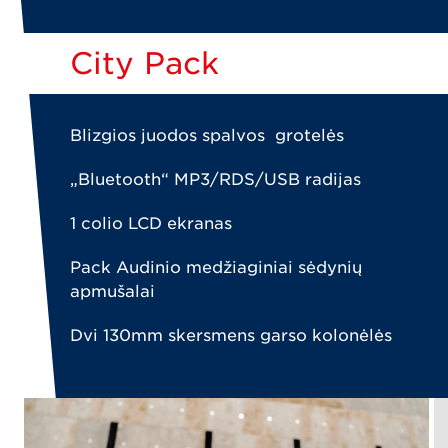
City Pack
Blizgios juodos spalvos grotelės
„Bluetooth“ MP3/RDS/USB radijas
1 colio LCD ekranas
Pack Audinio medžiaginiai sėdynių
apmušalai
Dvi 130mm skersmens garso kolonėlės