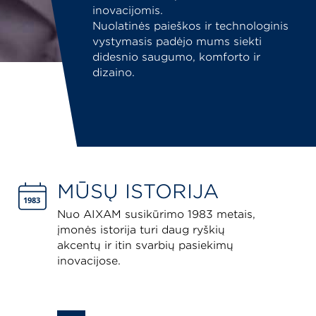
inovacijomis.
Nuolatinės paieškos ir technologinis
vystymasis padėjo mums siekti
didesnio saugumo, komforto ir
dizaino.
MŪSŲ ISTORIJA
Nuo AIXAM susikūrimo 1983 metais,
įmonės istorija turi daug ryškių
akcentų ir itin svarbių pasiekimų
inovacijose.