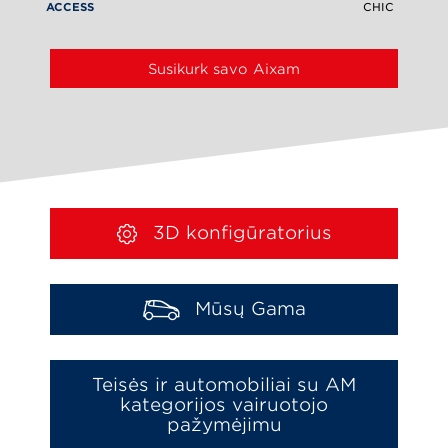
ACCESS
CHIC
Susikurk savo Aixam
3D konfigūratorius
Mūsų Gama
Teisės ir automobiliai su AM
kategorijos vairuotojo
pažymėjimu