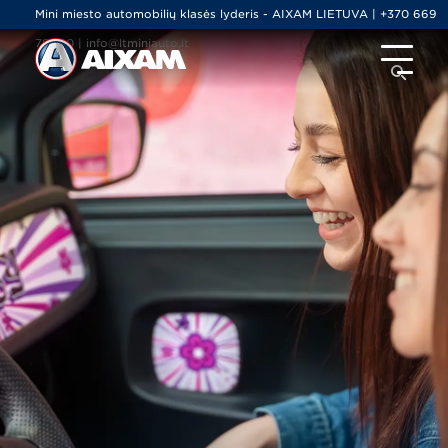
Mini miesto automobilių klasės lyderis - AIXAM LIETUVA | +370 669
79000 | info@ltminiauto.lt