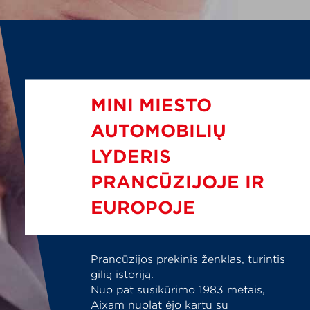
MINI MIESTO
AUTOMOBILIŲ
LYDERIS
PRANCŪZIJOJE IR
EUROPOJE
Prancūzijos prekinis ženklas, turintis
gilią istoriją.
Nuo pat susikūrimo 1983 metais,
Aixam nuolat ėjo kartu su