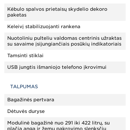
Kėbulo spalvos prietaisų skydelio dekoro
paketas
Keleivį stabilizuojanti rankena
Nuotoliniu pulteliu valdomas centrinis užraktas
su savaime įsijungiančiais posūkių indikatoriais
Tamsinti stiklai
USB jungtis išmaniojo telefono įkrovimui
TALPUMAS
Bagažinės pertvara
Dėtuvės duryse
Modulinė bagažinė nuo 291 iki 422 litrų, su
plačia anga ir žemu pakrovimo slenksčiu