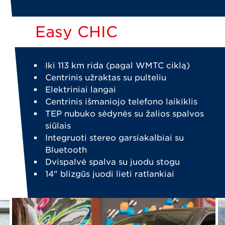
Easy CHIC
Iki 113 km rida (pagal WMTC ciklą)
Centrinis užraktas su pulteliu
Elektriniai langai
Centrinis išmaniojo telefono laikiklis
TEP nubuko sėdynės su žalios spalvos
siūlais
Integruoti stereo garsiakalbiai su
Bluetooth
Dvispalvė spalva su juodu stogu
14" blizgūs juodi lieti ratlankiai