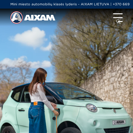
Mini miesto automobilių klasės lyderis - AIXAM LIETUVA | +370 669
79000 | info@ltminiauto.lt