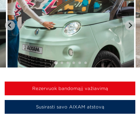
Rezervuok bandomąjį važiavimą
Susirasti savo AIXAM atstovą