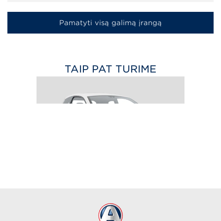
Pamatyti visą galimą įrangą
TAIP PAT TURIME
EASY ACCESS
nuo 10 890
€