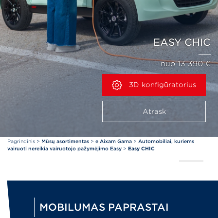
EASY CHIC
nuo 13 390 €
3D konfigūratorius
Atrask
Pagrindinis
>
Mūsų asortimentas
>
e Aixam Gama
>
Automobiliai, kuriems
vairuoti nereikia vairuotojo pažymėjimo Easy
>
Easy CHIC
MOBILUMAS PAPRASTAI