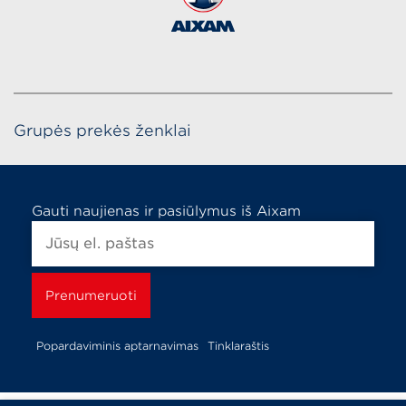
Grupės prekės ženklai
Gauti naujienas ir pasiūlymus iš Aixam
Popardaviminis aptarnavimas
Tinklaraštis