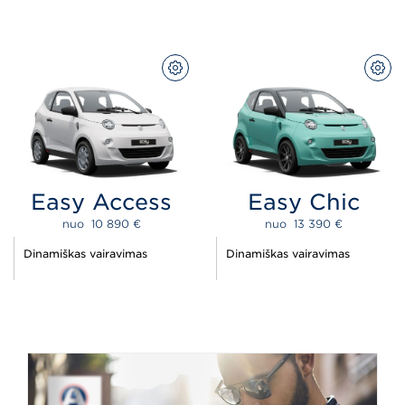
KONFIGURUOTI
KON
Easy Access
Easy Chic
nuo  
10 890 
€
nuo  
13 390 
€
Dinamiškas vairavimas
Dinamiškas vairavimas