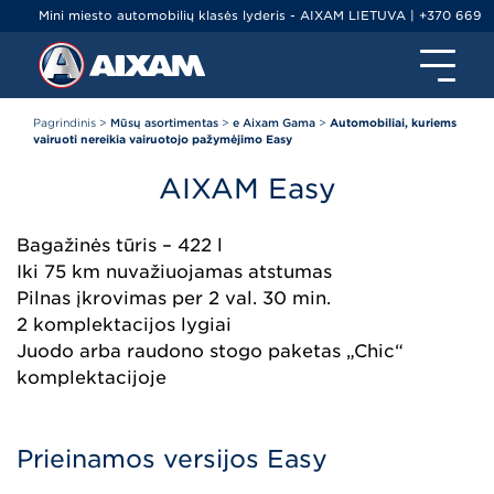
Mini miesto automobilių klasės lyderis - AIXAM LIETUVA | +370 669
79000 | info@ltminiauto.lt
Pagrindinis
>
Mūsų asortimentas
>
e Aixam Gama
>
Automobiliai, kuriems
vairuoti nereikia vairuotojo pažymėjimo Easy
AIXAM
Easy
Bagažinės tūris – 422 l
Iki 75 km nuvažiuojamas atstumas
Pilnas įkrovimas per 2 val. 30 min.
2 komplektacijos lygiai
Juodo arba raudono stogo paketas „Chic“
komplektacijoje
Prieinamos versijos Easy