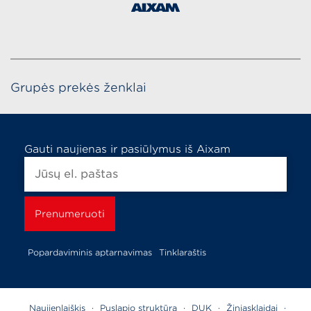
Grupės prekės ženklai
Gauti naujienas ir pasiūlymus iš Aixam
Popardaviminis aptarnavimas
Tinklaraštis
Naujienlaiškis
·
Puslapio struktūra
·
DUK
·
Žiniasklaidai
·