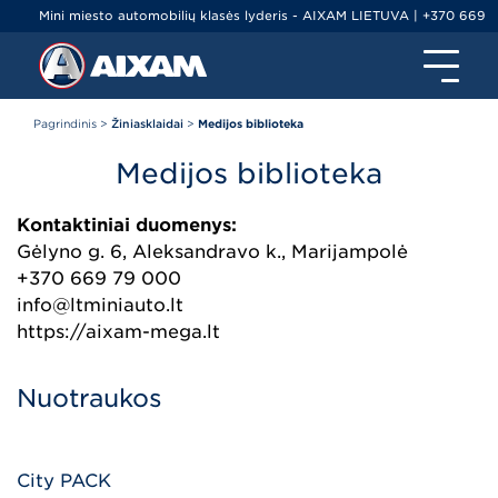
Mini miesto automobilių klasės lyderis - AIXAM LIETUVA | +370 669
79000 | info@ltminiauto.lt
Pagrindinis
>
Žiniasklaidai
>
Medijos biblioteka
Medijos biblioteka
Kontaktiniai duomenys:
Gėlyno g. 6, Aleksandravo k., Marijampolė
+370 669 79 000
info@ltminiauto.lt
https://aixam-mega.lt
Nuotraukos
City PACK