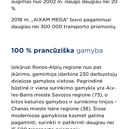
augimas nuo 2002 m. išaugo daugiau nei 20
%.
2018 m. „AIXAM MEGA“ buvo pagaminusi
daugiau nei 300 000 transporto priemonių.
100 % prancūziška
gamyba
Įsikūrusi Ronos-Alpių regione nuo pat
įkūrimo, gamintoja įdarbina 230 darbuotojų
dviejose gamybos vietose. Pagrindinė
būstinė ir viena surinkimo gamykla yra Aix-
les-Bains mieste Savojos regione (73), o
kitos keturios gamybos ir surinkimo linijos –
Chanas mieste Isère regione (38). Šiose
moderniose gamyklose kasmet galima
pagaminti, surinkti ir patikrinti daugiau nei