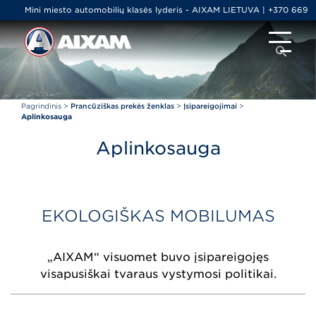
Mini miesto automobilių klasės lyderis - AIXAM LIETUVA | +370 669
79000 | info@ltminiauto.lt
Pagrindinis
>
Prancūziškas prekės ženklas
>
Įsipareigojimai
>
Aplinkosauga
Aplinkosauga
EKOLOGIŠKAS MOBILUMAS
„AIXAM“ visuomet buvo įsipareigojęs
visapusiškai tvaraus vystymosi politikai.