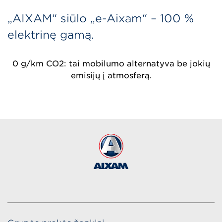
„AIXAM“ siūlo „e-Aixam“ – 100 %
elektrinę gamą.
0 g/km CO2: tai mobilumo alternatyva be jokių
emisijų į atmosferą.