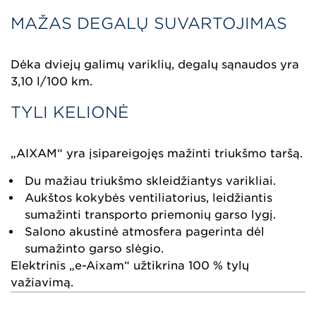
MAŽAS DEGALŲ SUVARTOJIMAS
Dėka dviejų galimų variklių, degalų sąnaudos yra
3,10 l/100 km.
TYLI KELIONĖ
„AIXAM“ yra įsipareigojęs mažinti triukšmo taršą.
Du mažiau triukšmo skleidžiantys varikliai.
Aukštos kokybės ventiliatorius, leidžiantis
sumažinti transporto priemonių garso lygį.
Salono akustinė atmosfera pagerinta dėl
sumažinto garso slėgio.
Elektrinis „e-Aixam“ užtikrina 100 % tylų
važiavimą.