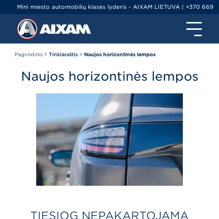
Mini miesto automobilių klasės lyderis - AIXAM LIETUVA | +370 669
79000 | info@ltminiauto.lt
Pagrindinis
>
Tinklaraštis
>
Naujos horizontinės lempos
Naujos horizontinės lempos
TIESIOG NEPAKARTOJAMA