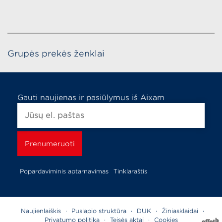
Grupės prekės ženklai
Gauti naujienas ir pasiūlymus iš Aixam
Popardaviminis aptarnavimas
Tinklaraštis
Naujienlaiškis
·
Puslapio struktūra
·
DUK
·
Žiniasklaidai
·
Privatumo politika
·
Teisės aktai
·
Cookies