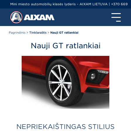
Mini miesto automobilių klasės lyderis - AIXAM LIETUVA | +370 669
79000 | info@ltminiauto.lt
Pagrindinis
>
Tinklaraštis
>
Nauji GT ratlankiai
Nauji GT ratlankiai
NEPRIEKAIŠTINGAS STILIUS