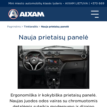
Mini miesto automobilių klasės lyderis - AIXAM LIETUVA | +370 669
79000 | info@ltminiauto.lt
Pagrindinis
>
Tinklaraštis
>
Nauja prietaisų panelė
Nauja prietaisų panelė
Ergonomiška ir kokybiška prietaisų panelė.
Naujas juodos odos vairas su chromuotomis
detalėmis suteikia modernumo ir dizaino