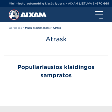
Mini miesto automobilių klasės lyderis - AIXAM LIETUVA | +370 669
79000 | info@ltminiauto.lt
Pagrindinis
>
Mūsų asortimentas
>
Atrask
Atrask
Populiariausios klaidingos
sampratos