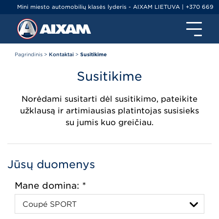
Mini miesto automobilių klasės lyderis - AIXAM LIETUVA | +370 669
79000 | info@ltminiauto.lt
Pagrindinis
>
Kontaktai
>
Susitikime
Susitikime
Norėdami susitarti dėl susitikimo, pateikite
užklausą ir artimiausias platintojas susisieks
su jumis kuo greičiau.
Jūsų duomenys
Mane domina: *