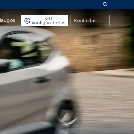
3-D
laugos
Kontaktai
konfiguratorius