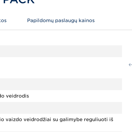
kos
Papildomų paslaugų kainos
do veidrodis
inio vaizdo veidrodžiai su galimybe reguliuoti iš