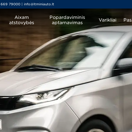
 669 79000 | info@ltminiauto.lt
Aixam
Popardaviminis
Varikliai
Pas
atstovybės
aptarnavimas