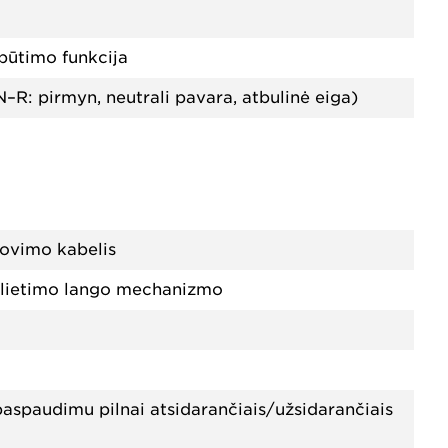
ipūtimo funkcija
N–R: pirmyn, neutrali pavara, atbulinė eiga)
krovimo kabelis
silietimo lango mechanizmo
aspaudimu pilnai atsidarančiais/užsidarančiais