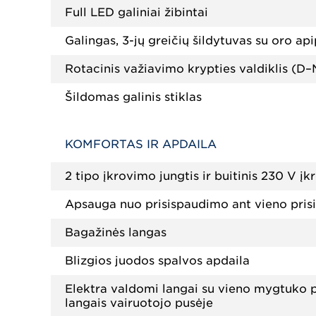
Full LED galiniai žibintai
Galingas, 3-jų greičių šildytuvas su oro ap
Rotacinis važiavimo krypties valdiklis (D–
Šildomas galinis stiklas
KOMFORTAS IR APDAILA
2 tipo įkrovimo jungtis ir buitinis 230 V į
Apsauga nuo prisispaudimo ant vieno pri
Bagažinės langas
Blizgios juodos spalvos apdaila
Elektra valdomi langai su vieno mygtuko p
langais vairuotojo pusėje