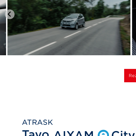
Re
ATRASK
Tavo
AIXAM
Cit