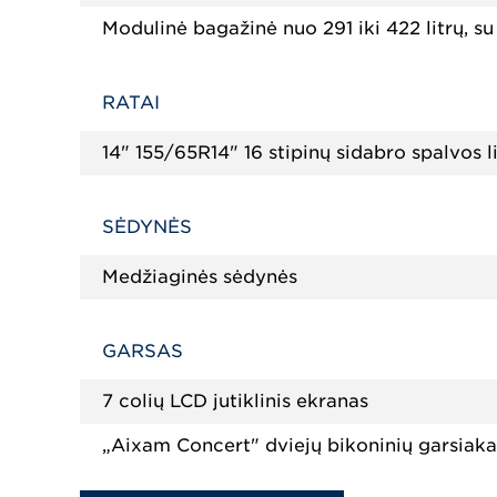
Modulinė bagažinė nuo 291 iki 422 litrų, s
RATAI
14" 155/65R14" 16 stipinų sidabro spalvos li
SĖDYNĖS
Medžiaginės sėdynės
GARSAS
7 colių LCD jutiklinis ekranas
„Aixam Concert" dviejų bikoninių garsiak