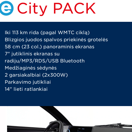
City PACK
Iki 113 km rida (pagal WMTC ciklą)
Blizgios juodos spalvos priekinės grotelės
58 cm (23 col.) panoraminis ekranas
7" jutiklinis ekranas su
radiju/MP3/RDS/USB Bluetooth
Medžiaginės sėdynės
2 garsiakalbiai (2x300W)
Parkavimo jutikliai
14" lieti ratlankiai