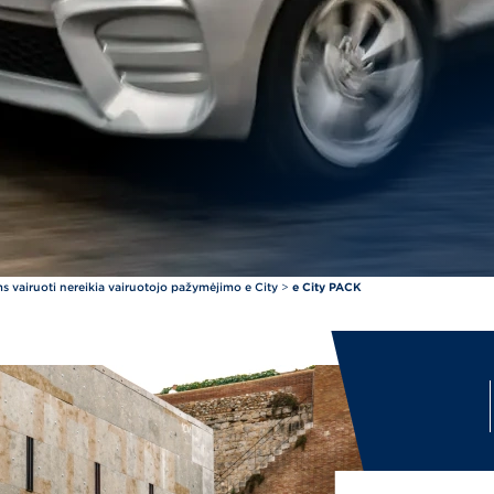
s vairuoti nereikia vairuotojo pažymėjimo e City
>
e City PACK