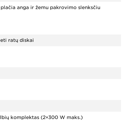
u plačia anga ir žemu pakrovimo slenksčiu
eti ratų diskai
albių komplektas (2×300 W maks.)