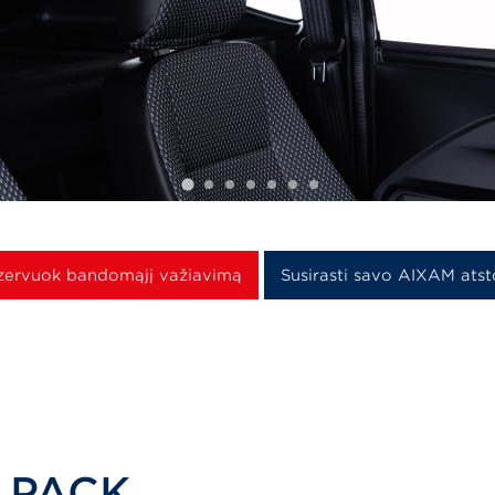
zervuok bandomąjį važiavimą
Susirasti savo AIXAM ats
y PACK