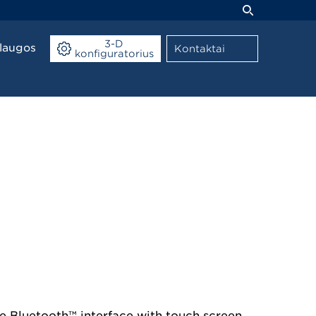
3-D
laugos
Kontaktai
konfiguratorius
e Bluetooth™ interface with touch screen.