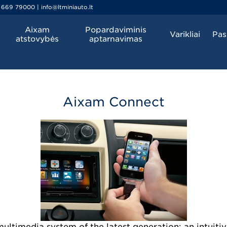
 669 79000 | info@ltminiauto.lt
Aixam
Popardaviminis
Varikliai
Pas
atstovybės
aptarnavimas
Aixam Connect
ltimedia system of the latest generation: an intuitiv