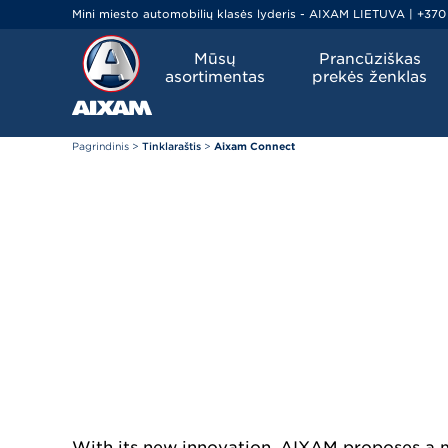
Mini miesto automobilių klasės lyderis - AIXAM LIETUVA | +370
Mūsų
Prancūziškas
asortimentas
prekės ženklas
Pagrindinis
>
Tinklaraštis
>
Aixam Connect
With its new innovation, AIXAM proposes a mu