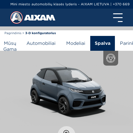
Mini miesto automobilių klasės lyderis - AIXAM LIETUVA | +370 669
79000 | info@ltminiauto.lt
Pagrindinis
>
3-D konfiguratorius
3-D konfiguratorius
Mūsų
Automobiliai
Modeliai
Spalva
Parin
Gama