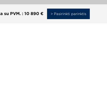
a su PVM. :
10 890 €
> Pasirinkti parinktis
Popardaviminis
Tinklaraštis
aptarnavimas