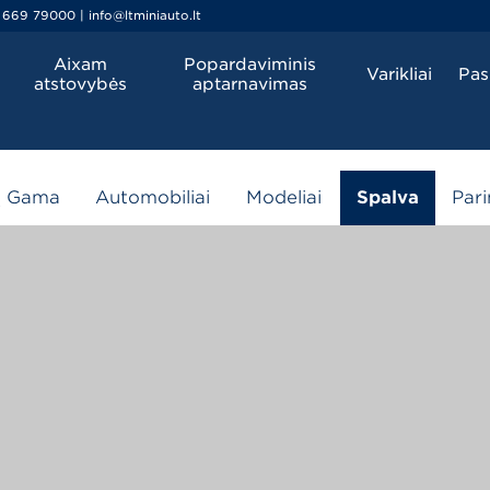
 669 79000 | info@ltminiauto.lt
Aixam
Popardaviminis
Varikliai
Pas
atstovybės
aptarnavimas
3-D konfiguratorius
ų Gama
Automobiliai
Modeliai
Spalva
Pari