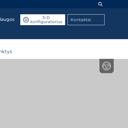
3-D
laugos
Kontaktai
konfiguratorius
nktys