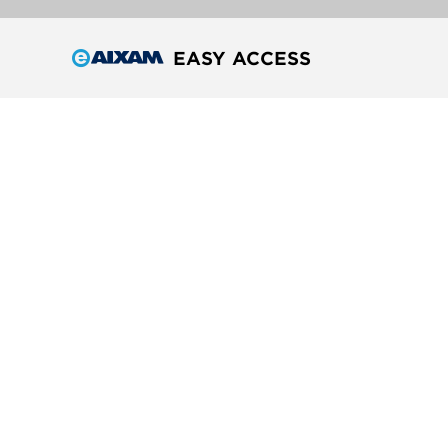
EASY ACCESS
Grupės prekės ženklai
Gauti naujienas ir pasiūlymus iš Aixam