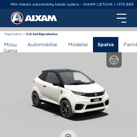
Mini miesto automobilių klasės lyderis - AIXAM LIETUVA | +370 669
79000 | info@ltminiauto.lt
Pagrindinis
>
3-D konfiguratorius
3-D konfiguratorius
Mūsų
Automobiliai
Modeliai
Spalva
Parin
Gama