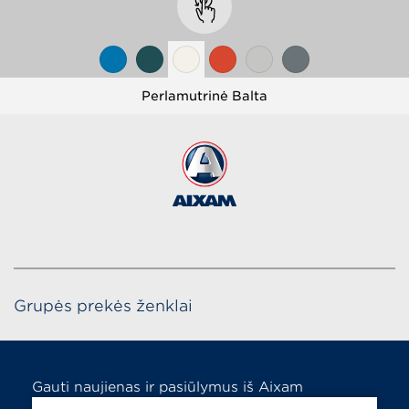
Perlamutrinė Balta
Grupės prekės ženklai
Gauti naujienas ir pasiūlymus iš Aixam